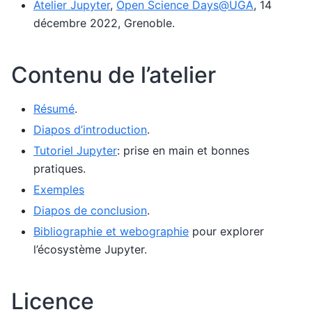
Atelier Jupyter
,
Open Science Days@UGA
, 14
décembre 2022, Grenoble.
Contenu de l’atelier
Résumé
.
Diapos d’introduction
.
Tutoriel Jupyter
: prise en main et bonnes
pratiques.
Exemples
Diapos de conclusion
.
Bibliographie et webographie
pour explorer
l’écosystème Jupyter.
Licence